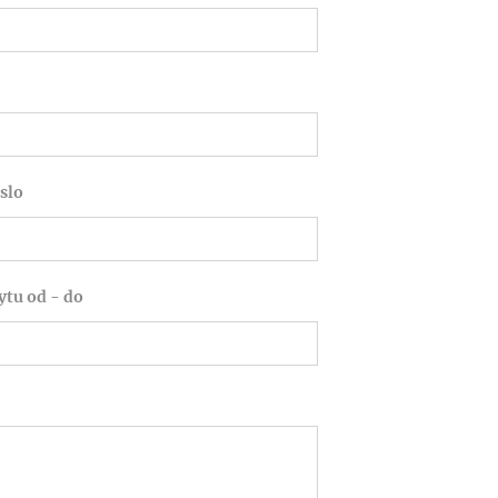
slo
tu od - do