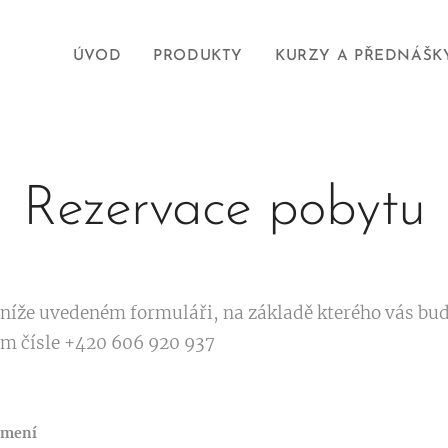
ÚVOD
PRODUKTY
KURZY A PŘEDNÁŠK
Rezervace pobytu
 níže uvedeném formuláři, na základě kterého vás bu
ím čísle +420 606 920 937
jmení