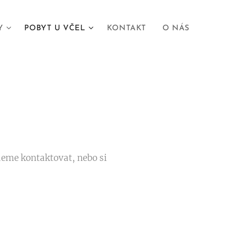
Y
POBYT U VČEL
KONTAKT
O NÁS
deme kontaktovat, nebo si