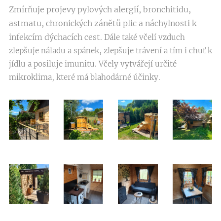
Zmírňuje projevy pylových alergií, bronchitidu,
astmatu, chronických zánětů plic a náchylnosti k
infekcím dýchacích ces
t
. Dále také včelí vzduch
zlepšuje náladu a spánek, zlepšuje trávení a tím i chuť k
jídlu a posiluje imunitu. Včely vytvářejí určité
mikroklima, které má blahodárné účinky.