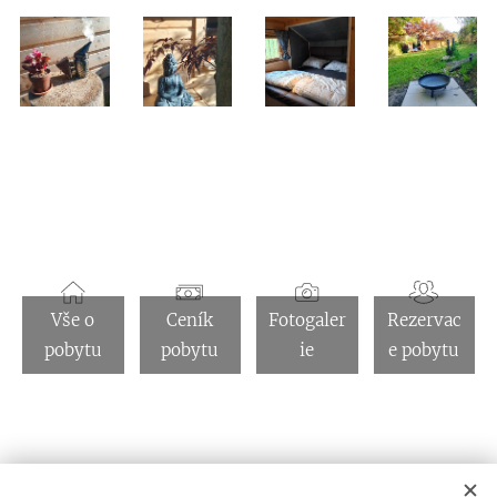
Vše o
Ceník
Fotogaler
Rezervac
pobytu
pobytu
ie
e pobytu